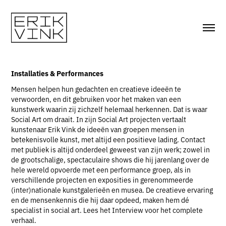
Installaties & Performances
Mensen helpen hun gedachten en creatieve ideeën te 
verwoorden, en dit gebruiken voor het maken van een 
kunstwerk waarin zij zichzelf helemaal herkennen. Dat is waar 
Social Art om draait. In zijn Social Art projecten vertaalt 
kunstenaar Erik Vink de ideeën van groepen mensen in 
betekenisvolle kunst, met altijd een positieve lading. Contact 
met publiek is altijd onderdeel geweest van zijn werk; zowel in 
de grootschalige, spectaculaire shows die hij jarenlang over de 
hele wereld opvoerde met een performance groep, als in 
verschillende projecten en exposities in gerenommeerde 
(inter)nationale kunstgalerieën en musea. De creatieve ervaring 
en de mensenkennis die hij daar opdeed, maken hem dé 
specialist in social art. Lees het Interview voor het complete 
verhaal.